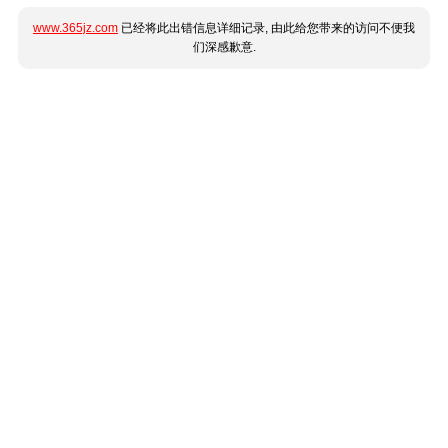
www.365jz.com
已经将此出错信息详细记录, 由此给您带来的访问不便我
们深感歉意.