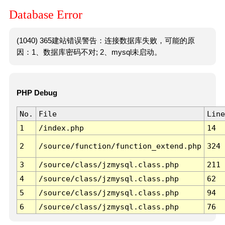
Database Error
(1040) 365建站错误警告：连接数据库失败，可能的原
因：1、数据库密码不对; 2、mysql未启动。
PHP Debug
No.
File
Line
1
/index.php
14
2
/source/function/function_extend.php
324
3
/source/class/jzmysql.class.php
211
4
/source/class/jzmysql.class.php
62
5
/source/class/jzmysql.class.php
94
6
/source/class/jzmysql.class.php
76