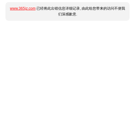
www.365jz.com
已经将此出错信息详细记录, 由此给您带来的访问不便我
们深感歉意.