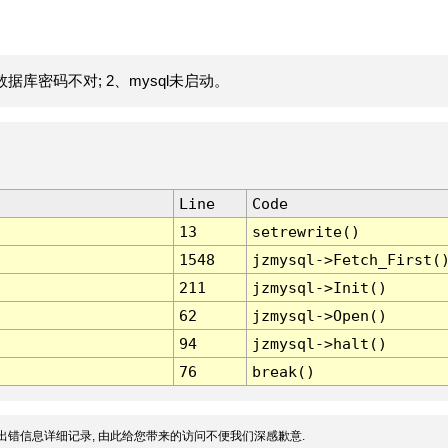
据库密码不对; 2、mysql未启动。
Line
Code
13
setrewrite()
1548
jzmysql->Fetch_First(
211
jzmysql->Init()
62
jzmysql->Open()
94
jzmysql->halt()
76
break()
出错信息详细记录, 由此给您带来的访问不便我们深感歉意.