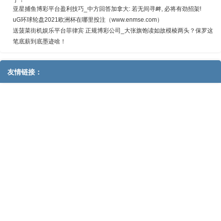
了！
亚星捕鱼博彩平台盈利技巧_中方回答加拿大: 若无间寻衅, 必将有劲招架!
uG环球轮盘2021欧洲杯在哪里投注（www.enmse.com）
送菠菜街机娱乐平台菲律宾 正规博彩公司_大张旗饱读如故模棱两头？保罗这
笔底薪到底墨迹啥！
友情链接：