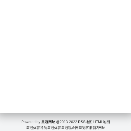
Powered by
皇冠网址
@2013-2022
RSS地图
HTML地图
皇冠体育导航
皇冠体育
皇冠现金网
皇冠客服
新2网址